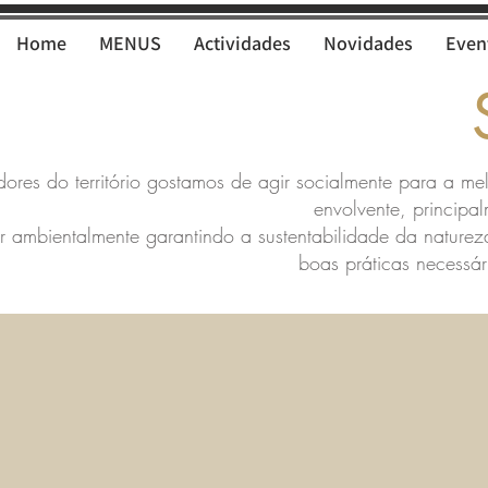
Home
MENUS
Actividades
Novidades
Even
res do território gostamos de agir socialmente para a mel
envolvente, principa
 ambientalmente garantindo a sustentabilidade da nature
boas práticas necessá