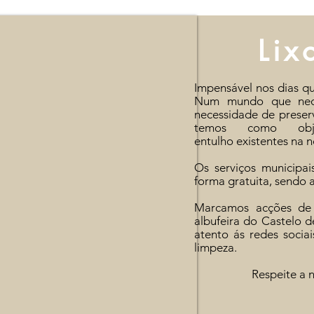
Lix
Impensável
nos dias qu
Num mundo que nece
necessidade de
preser
temos como obje
entulho
existentes
na
n
Os serviços municipa
forma gratuita, sendo
Marcamos acções de 
albufeira do Castelo d
atento ás redes soci
limpeza.
Respeite a 