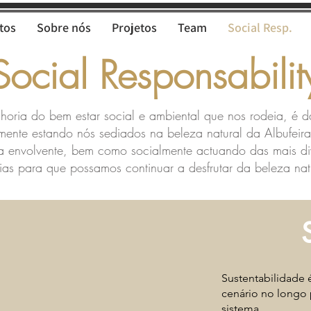
tos
Sobre nós
Projetos
Team
Social Resp.
Social Responsabilit
horia do bem estar social e ambiental que nos rodeia, é 
lmente estando nós sediados na beleza natural da Albufeir
za envolvente, bem como socialmente actuando das mais di
rias para que possamos continuar a desfrutar da beleza na
Sustentabilidade
cenário no longo
sistema.