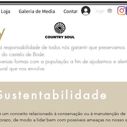
Loja
Galeria de Media
Contatos
Login
y
da responsabilidade de todos nós garantir que preservamos
a do castelo de Bode.
versas formas com a população a fim de ajudarmos e aler
tural que nos envolve.
Sustentabilidade
 é um conceito relacionado à conservação ou à manutenção de
 prazo, de modo a lidar bem com possíveis ameaças no nosso 