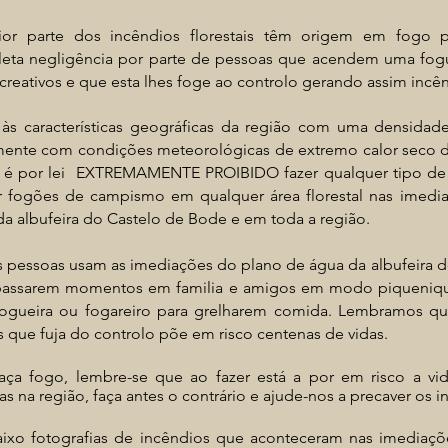
or parte dos incêndios florestais têm origem em fogo 
eta negligência por parte de pessoas que acendem uma fogue
ecreativos e que esta lhes foge ao controlo gerando assim incên
às características geográficas da região com uma densidade
mente com condições meteorológicas de extremo calor seco d
, é por lei EXTREMAMENTE PROIBIDO fazer qualquer tipo de 
zar fogões de campismo em qualquer área florestal nas imed
da albufeira do Castelo de Bode e em toda a região.
s pessoas usam as imediações do plano de água da albufeira 
passarem momentos em familia e amigos em modo piqueniq
ogueira ou fogareiro para grelharem comida. Lembramos qu
 que fuja do controlo põe em risco centenas de vidas.
aça fogo, lembre-se que ao fazer está a por em risco a vi
s na região, faça antes o contrário e ajude-nos a precaver
os
i
ixo fotografias de
incêndios
que aconteceram nas
imediaçõ