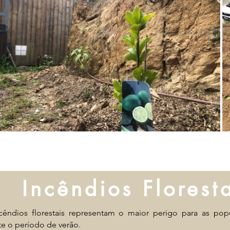
Incêndios Florest
cêndios florestais
representam o maior perigo para as pop
te o período de verão.