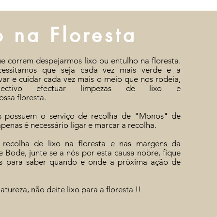
o na Floresta
e correm despejarmos lixo ou entulho na floresta.
ssitamos que seja cada vez mais verde e a
var e cuidar cada vez mais o meio que nos rodeia,
ctivo efectuar limpezas de lixo e
ossa
floresta.
is possuem o serviço de recolha de "Monos" de
 apenas é
necessário ligar e marcar a recolha.
recolha de lixo na floresta e nas margens da
e Bode, junte se a nós por esta causa nobre, fique
ais para saber quando e onde a
próxima
ação de
natureza,
não
deite lixo para a floresta !!