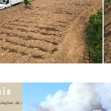
ais
ulações da região