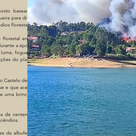
posto baseado na
ira para diversos
dios florestais.
 florestal enorme,
urante a época de
lume, fogueira ou
iações do plano de
do Castelo de Bode
ue e que acendem
e uma brincadeira
da de centenas de
ncêndios.
es
da albufeira do