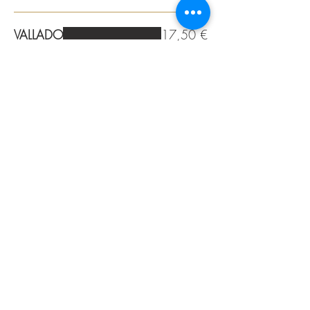
VALLADO
17,50 €
Ano: 2022 — Produtor: Quinta do Vallado
— Castas: Teurgia Nacional.
ALENTEJO
ALGARVE
MALACA