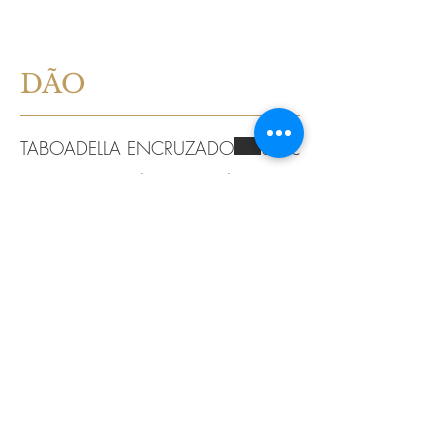
DÃO
TABOADELLA ENCRUZADO
30 €
Ano: 2024 — Produtor: Quinta da
Taboadella — Castas: Encruzado.
AÇORES
FREI GIGANTE
35 €
Ano: 2023 — Produtor: Coop. Vitivinicola
Ilha do Pico — Castas: Arinto dos Açores,
Verdelho, Terrantez do Pico.