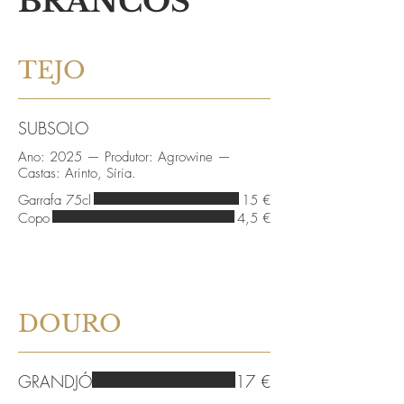
BRANCOS
TEJO
SUBSOLO
Ano: 2025 — Produtor: Agrowine —
Castas: Arinto, Síria.
Garrafa 75cl
15 €
Copo
4,5 €
DOURO
GRANDJÓ
17 €