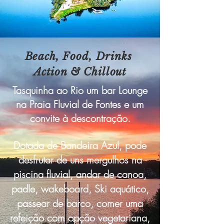
Beach, Food, Drinks
Action & Chillout
Tasquinha ao Rio um bar Lounge
na Praia Fluvial de Fontes e um
convite à descontração.
Dotada de Bandeira Azul, pode
desfrutar de uns mergulhos na
piscina fluvial, andar de canoa,
padle, wakeboard, Ski aquático,
passear de barco, comer uma
refeição com opção vegetariana,