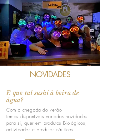
NOVIDADES
E que tal sushi à beira de
água?
Com a chegada do verão
temos
disponíveis
variadas novidades
para si, quer em produtos
Biológicos
,
actividades e produtos
náuticos
.